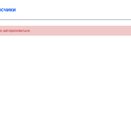
счики
о авторизоваться.