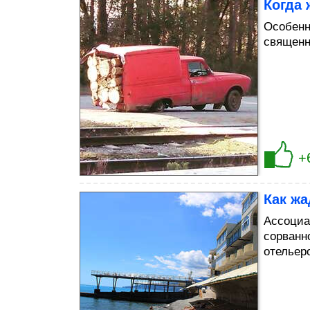
Когда 
Особенн
священн
+
Как ж
Ассоциа
сорванн
отельер