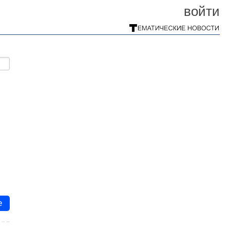
войти
е