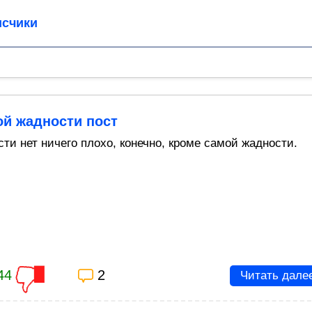
счики
ой жадности пост
ти нет ничего плохо, конечно, кроме самой жадности.
44
2
Читать дале