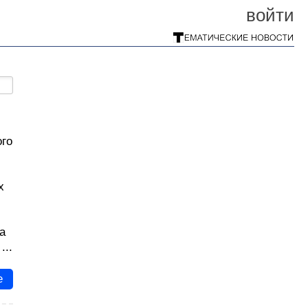
войти
ого
х
а
...
е