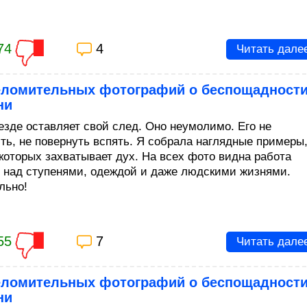
74
4
Читать дале
еломительных фотографий о беспощадност
ни
езде оставляет свой след. Оно неумолимо. Его не
ть, не повернуть вспять. Я собрала наглядные примеры
 которых захватывает дух. На всех фото видна работа
 над ступенями, одеждой и даже людскими жизнями.
льно!
55
7
Читать дале
еломительных фотографий о беспощадност
ни