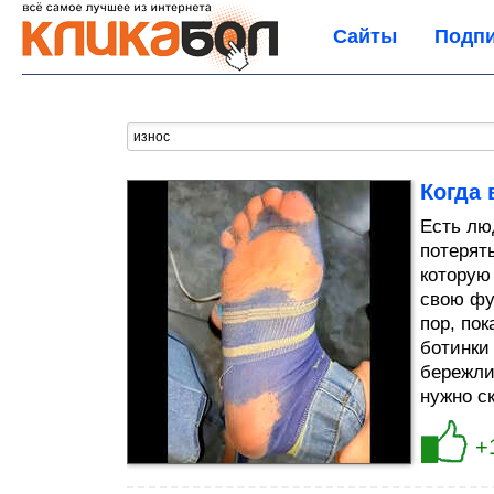
Сайты
Подпи
Когда
Есть лю
потерят
которую
свою фу
пор, пок
ботинки
бережлив
нужно с
+