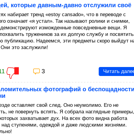
щей, которые давным-давно отслужили своё
ях набирает тренд «estoy cansado», что в переводе с
го означает «я устал». Так называют ролики и снимки,
 демонстрируют изможденные повседневные вещи. Я
похвалить тружеников за их долгую службу и посвятить
ю публикацию. Надеемся, эти предметы скоро выйдут н
 Они это заслужили!
11
3
Читать дале
еломительных фотографий о беспощадност
ни
езде оставляет свой след. Оно неумолимо. Его не
ть, не повернуть вспять. Я собрала наглядные примеры
 которых захватывает дух. На всех фото видна работа
 над ступенями, одеждой и даже людскими жизнями.
льно!