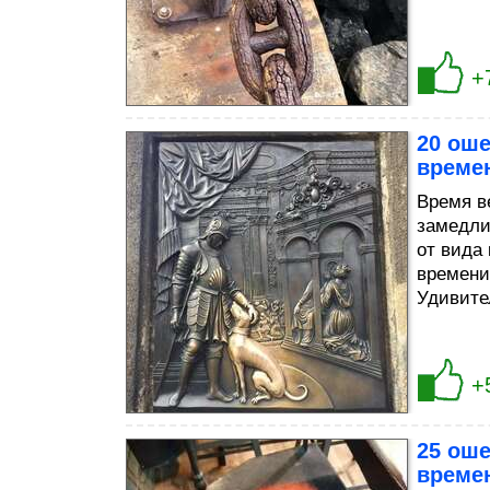
+
20 ош
време
Время в
замедли
от вида
времени
Удивите
+
25 ош
време