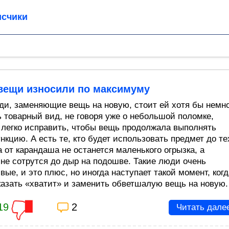
счики
 вещи износили по максимуму
ди, заменяющие вещь на новую, стоит ей хотя бы немн
ь товарный вид, не говоря уже о небольшой поломке,
 легко исправить, чтобы вещь продолжала выполнять
нкцию. А есть те, кто будет использовать предмет до те
а от карандаша не останется маленького огрызка, а
 не сотрутся до дыр на подошве. Такие люди очень
ые, и это плюс, но иногда наступает такой момент, когд
казать «хватит» и заменить обветшалую вещь на новую. 
19
2
Читать дале