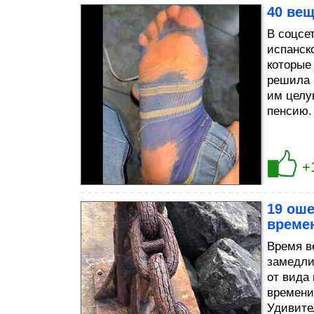
40 ве
В соцсет
испанско
которые
решила 
им целу
пенсию.
+
19 ош
време
Время в
замедли
от вида
времени
Удивите