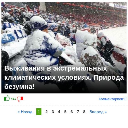
Выживания в экстремальных
климатических условиях. Природа
безумна!
Комментариев: 0
« Назад
1
2
3
4
5
6
7
8
Вперед »
+18