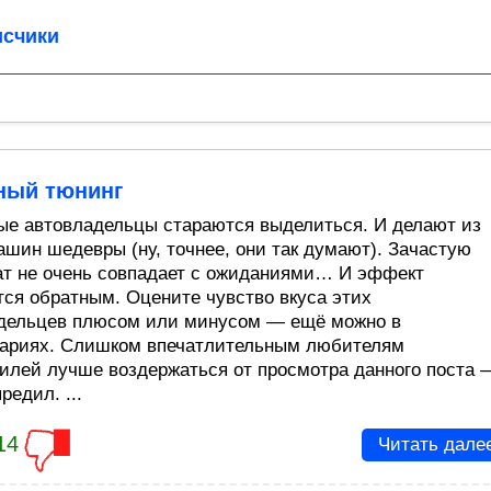
счики
ный тюнинг
ые автовладельцы стараются выделиться. И делают из
ашин шедевры (ну, точнее, они так думают). Зачастую
ат не очень совпадает с ожиданиями… И эффект
тся обратным. Оцените чувство вкуса этих
дельцев плюсом или минусом — ещё можно в
ариях. Слишком впечатлительным любителям
илей лучше воздержаться от просмотра данного поста 
редил. ...
14
Читать дале