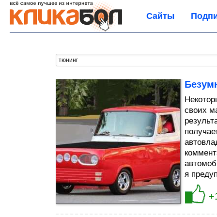
Сайты
Подпи
Безум
Некотор
своих м
результ
получае
автовла
коммент
автомоб
я предуп
+