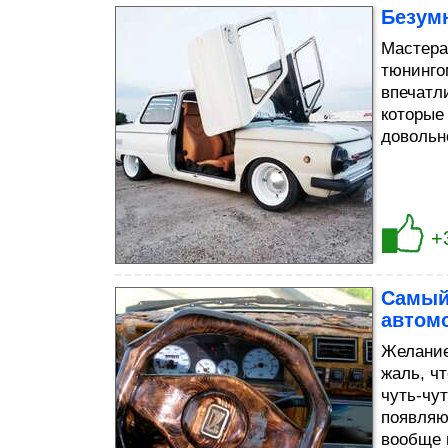
Безум
Мастера
тюнинго
впечатл
которые
довольн
+
Самый
автом
Желание
жаль, ч
чуть-чут
появляю
вообще 