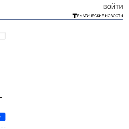
войти
—
е