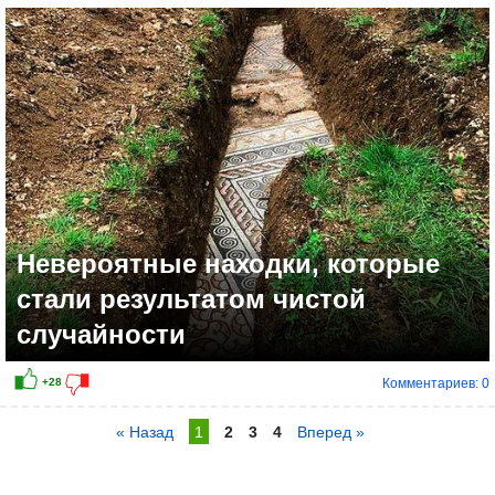
Невероятные находки, которые
стали результатом чистой
случайности
Комментариев: 0
« Назад
1
2
3
4
Вперед »
+17