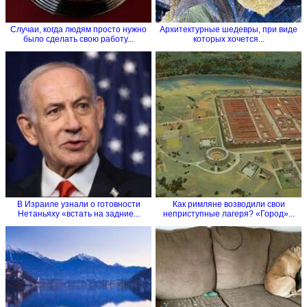
Случаи, когда людям просто нужно
Архитектурные шедевры, при виде
было сделать свою работу...
которых хочется...
В Израиле узнали о готовности
Как римляне возводили свои
Нетаньяху «встать на задние...
неприступные лагеря? «Город»...