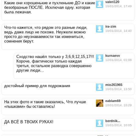
valeri120
Какие они хорошенькие и пухленькие ДО и какие
10/01/2014, 17:49
безобразные ПОСЛЕ. Исключая одну. которая
была лежачая.
ira-zim
Что-то кажется, что рядом это разные люди,
10/01/2014, 14:40
ведь даже лицо не похоже. Неужели можно
просто до неузнаваемости так измениться,
сомнения берут.
kurnaevv
Сходство нашёл только у 3,6,9,12,15,17!!!
12/01/2014, 01:08
Короче, фактически только каждая
третья, остальное разводка совершенно
другие люди…
mio261965
достойный пример для подрожания
10/01/2014, 13:50
eablam69
На этих фото и такие оказались, Что лучше
10/01/2014, 10:29
«пышками» бы оставались!
berdnik...
ДА ВСЁ В ТВОИХ РУКАХ!
10/01/2014, 10:05