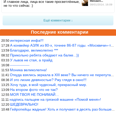
Михаил...
И главное лица, лица все такие просветлённые,
08/01/2014, 16:09
не то что сейчас :)
Ещё комментарии ↓
Последние комментарии
интересная инфа!!!
20:50
А конвейер АЗЛК из 80-х, точнее 86-87 годы. «Москвичи»-то из пер
17:28
Благодарю, великолепно ***
13:59
Прикольно ребята обедают на балке...))
08:32
У львов не стая, а прайд
03:33
---------------
16:08
Моника великолепна!
11:53
Откуда взялись зеркала в XIII веке? Вы ничего не перепутали?
11:41
И это лихие девяностые? Ржу глядя в окно!!!
08:36
Хочу туда, в мой чудесный, прекрасный мир.
13:25
На втором фото что не так?
13:09
МОЯ ТВОЯ НЕ ПОНИМАЙ…
12:55
надпись пальцем на грязной машине «Помой меня»!
11:11
ШЕДЕВРАЛЬНО!
12:20
Гейропейцы жадные! Хоть и получают в десять раз больше жителей б
10:48