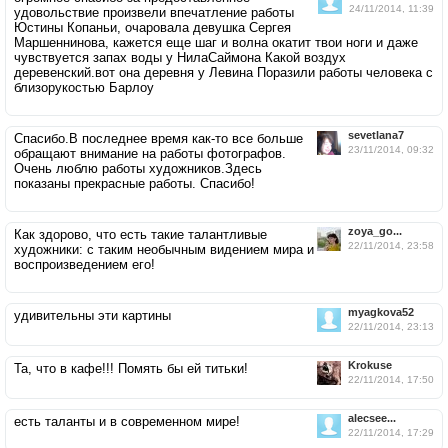
24/11/2014, 11:39
удовольствие произвели впечатление работы
Юстины Копаньи, очаровала девушка Сергея
Маршеннинова, кажется еще шаг и волна окатит твои ноги и даже
чувствуется запах воды у НилаСаймона Какой воздух
деревенский.вот она деревня у Левина Поразили работы человека с
близорукостью Барлоу
sevetlana7
Спасибо.В последнее время как-то все больше
23/11/2014, 09:32
обращают внимание на работы фотографов.
Очень люблю работы художников.Здесь
показаны прекрасные работы. Спасибо!
zoya_go...
Как здорово, что есть такие талантливые
22/11/2014, 23:58
художники: с таким необычным видением мира и
воспроизведением его!
myagkova52
удивительны эти картины
22/11/2014, 23:13
Krokuse
Та, что в кафе!!! Помять бы ей титьки!
22/11/2014, 17:50
alecsee...
есть таланты и в современном мире!
22/11/2014, 17:29