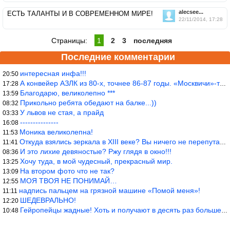
alecsee...
ЕСТЬ ТАЛАНТЫ И В СОВРЕМЕННОМ МИРЕ!
22/11/2014, 17:28
Страницы:
1
2
3
последняя
Последние комментарии
интересная инфа!!!
20:50
А конвейер АЗЛК из 80-х, точнее 86-87 годы. «Москвичи»-то из пер
17:28
Благодарю, великолепно ***
13:59
Прикольно ребята обедают на балке...))
08:32
У львов не стая, а прайд
03:33
---------------
16:08
Моника великолепна!
11:53
Откуда взялись зеркала в XIII веке? Вы ничего не перепутали?
11:41
И это лихие девяностые? Ржу глядя в окно!!!
08:36
Хочу туда, в мой чудесный, прекрасный мир.
13:25
На втором фото что не так?
13:09
МОЯ ТВОЯ НЕ ПОНИМАЙ…
12:55
надпись пальцем на грязной машине «Помой меня»!
11:11
ШЕДЕВРАЛЬНО!
12:20
Гейропейцы жадные! Хоть и получают в десять раз больше жителей б
10:48