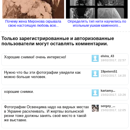
Почему жена Миронова скрывала
Определять тип нити научились по
свою настоящую любовь всю...
игольным ушкам каменного...
Только зарегистрированные и авторизованные
пользователи могут оставлять комментарии.
elvira_43
Хорошие снимки! очень интересно!
18/02/2017, 22:57
19peters51
Нужно что бы эти фотографии увидели как
15/02/2017, 14:20
можно больше человек.
kartamy...
хорошие снимки.
15/02/2017, 13:26
sergey_...
Фотографии Освенцима надо на видных местах
15/02/2017, 12:05
в Украине расклеивать. И жертвы волынской
резни тоже должны занять своё место в такой
же выставке.