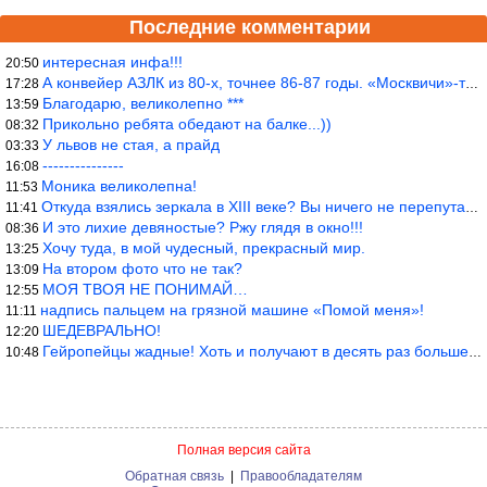
Последние комментарии
интересная инфа!!!
20:50
А конвейер АЗЛК из 80-х, точнее 86-87 годы. «Москвичи»-то из пер
17:28
Благодарю, великолепно ***
13:59
Прикольно ребята обедают на балке...))
08:32
У львов не стая, а прайд
03:33
---------------
16:08
Моника великолепна!
11:53
Откуда взялись зеркала в XIII веке? Вы ничего не перепутали?
11:41
И это лихие девяностые? Ржу глядя в окно!!!
08:36
Хочу туда, в мой чудесный, прекрасный мир.
13:25
На втором фото что не так?
13:09
МОЯ ТВОЯ НЕ ПОНИМАЙ…
12:55
надпись пальцем на грязной машине «Помой меня»!
11:11
ШЕДЕВРАЛЬНО!
12:20
Гейропейцы жадные! Хоть и получают в десять раз больше жителей б
10:48
Полная версия сайта
Обратная связь
|
Правообладателям