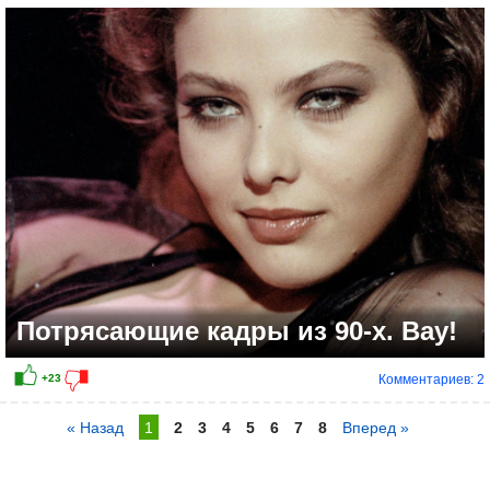
Потрясающие кадры из 90-х. Вау!
Комментариев: 2
« Назад
1
2
3
4
5
6
7
8
Вперед »
+25