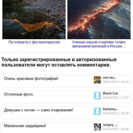
По планете с фотоаппаратом
Ученые нашли «горячие точки»
мегаземлетрясений в России....
Только зарегистрированные и авторизованные
пользователи могут оставлять комментарии.
nat-tar...
Очень красивые фотографии!
08/04/2017, 18:05
Black Cat
Отличные фото.
06/04/2017, 17:07
kartamy...
Девушка с котом — само очарование!
04/04/2017, 20:45
sergey_...
Маленькие шедеврики!
03/04/2017, 10:04