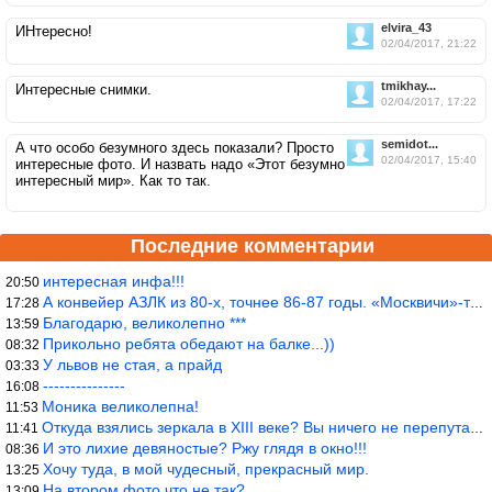
elvira_43
ИНтересно!
02/04/2017, 21:22
tmikhay...
Интересные снимки.
02/04/2017, 17:22
semidot...
А что особо безумного здесь показали? Просто
02/04/2017, 15:40
интересные фото. И назвать надо «Этот безумно
интересный мир». Как то так.
Последние комментарии
интересная инфа!!!
20:50
А конвейер АЗЛК из 80-х, точнее 86-87 годы. «Москвичи»-то из пер
17:28
Благодарю, великолепно ***
13:59
Прикольно ребята обедают на балке...))
08:32
У львов не стая, а прайд
03:33
---------------
16:08
Моника великолепна!
11:53
Откуда взялись зеркала в XIII веке? Вы ничего не перепутали?
11:41
И это лихие девяностые? Ржу глядя в окно!!!
08:36
Хочу туда, в мой чудесный, прекрасный мир.
13:25
На втором фото что не так?
13:09