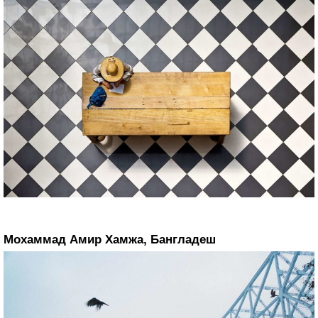
Мохаммад Амир Хамжа, Бангладеш