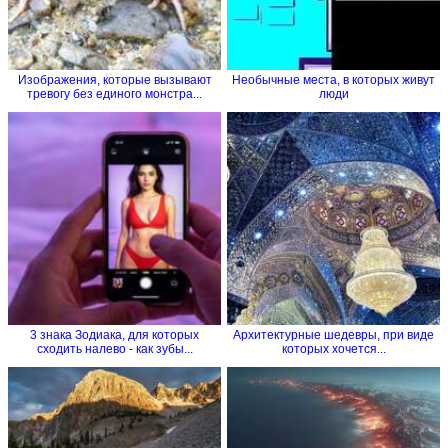
Изображения, которые вызывают
Необычные места, в которых живут
тревогу без единого монстра...
люди
3 знака Зодиака, для которых
Архитектурные шедевры, при виде
сходить налево - как зубы...
которых хочется...