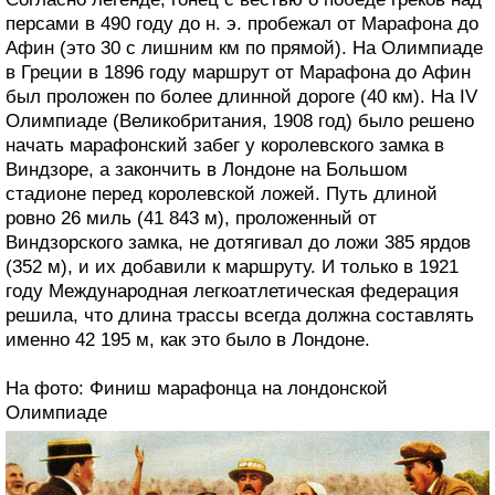
персами в 490 году до н. э. пробежал от Марафона до
Афин (это 30 с лишним км по прямой). На Олимпиаде
в Греции в 1896 году маршрут от Марафона до Афин
был проложен по более длинной дороге (40 км). На IV
Олимпиаде (Великобритания, 1908 год) было решено
начать марафонский забег у королевского замка в
Виндзоре, а закончить в Лондоне на Большом
стадионе перед королевской ложей. Путь длиной
ровно 26 миль (41 843 м), проложенный от
Виндзорского замка, не дотягивал до ложи 385 ярдов
(352 м), и их добавили к маршруту. И только в 1921
году Международная легкоатлетическая федерация
решила, что длина трассы всегда должна составлять
именно 42 195 м, как это было в Лондоне.
На фото: Финиш марафонца на лондонской
Олимпиаде