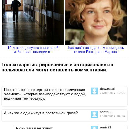
19-летняя девушка заявила об
Как живёт звезда «…А зори здесь
избиении в полиции в...
тихие» Екатерина Маркова
Только зарегистрированные и авторизованные
пользователи могут оставлять комментарии.
…
dewassari
Просто в реке находятся какие то химические
27/09/2017, 13:01
элементы, которые взаимодействуют с водой,
поднимая температуру.
sertifi...
А как же люди живут в постоянной грозе?
26/09/2017, 09:56
ronic71
А они там и не живут.