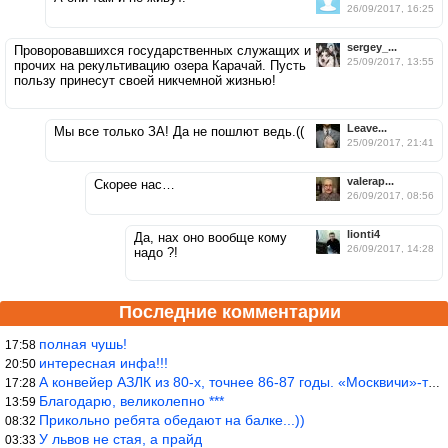
26/09/2017, 16:25
sergey_...
Проворовавшихся государственных служащих и
25/09/2017, 13:55
прочих на рекультивацию озера Карачай. Пусть
пользу принесут своей никчемной жизнью!
Leave...
Мы все только ЗА! Да не пошлют ведь.((
25/09/2017, 21:41
valerap...
Скорее нас…
26/09/2017, 08:56
lionti4
Да, нах оно вообще кому
26/09/2017, 14:28
надо ?!
Последние комментарии
полная чушь!
17:58
интересная инфа!!!
20:50
А конвейер АЗЛК из 80-х, точнее 86-87 годы. «Москвичи»-то из пер
17:28
Благодарю, великолепно ***
13:59
Прикольно ребята обедают на балке...))
08:32
У львов не стая, а прайд
03:33