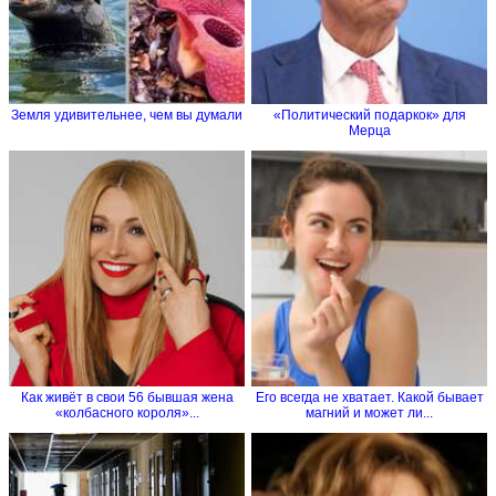
Земля удивительнее, чем вы думали
«Политический подаркок» для
Мерца
Как живёт в свои 56 бывшая жена
Его всегда не хватает. Какой бывает
«колбасного короля»...
магний и может ли...