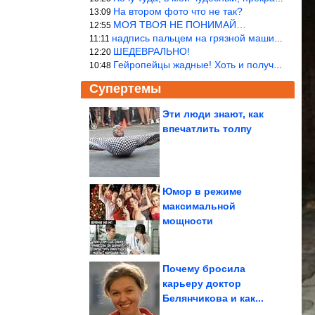
На втором фото что не так?
13:09
МОЯ ТВОЯ НЕ ПОНИМАЙ…
12:55
надпись пальцем на грязной машине «Помой меня»!
11:11
ШЕДЕВРАЛЬНО!
12:20
Гейропейцы жадные! Хоть и получают в десять раз больше жителей б
10:48
Супертемы
Эти люди знают, как
впечатлить толпу
Ученые нашли «горячие
точки»
мегаземлетрясений в...
Юмор в режиме
максимальной
Топ-3 самых плохих
мощности
подруг по знаку зодиака
Почему бросила
карьеру доктор
Белянчикова и как...
Приколюхи в стиле «Когда ...». Шикардос!