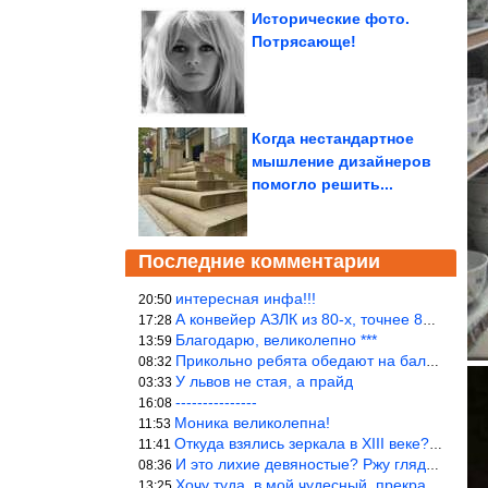
Исторические фото.
Потрясающе!
Когда нестандартное
мышление дизайнеров
помогло решить...
Последние комментарии
интересная инфа!!!
20:50
А конвейер АЗЛК из 80-х, точнее 86-87 годы. «Москвичи»-то из пер
17:28
Благодарю, великолепно ***
13:59
Прикольно ребята обедают на балке...))
08:32
У львов не стая, а прайд
03:33
---------------
16:08
Моника великолепна!
11:53
Откуда взялись зеркала в XIII веке? Вы ничего не перепутали?
11:41
И это лихие девяностые? Ржу глядя в окно!!!
08:36
Хочу туда, в мой чудесный, прекрасный мир.
13:25