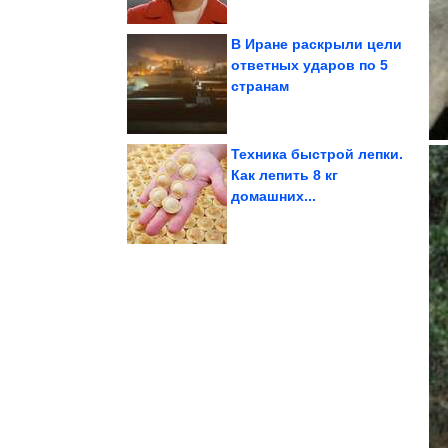
В Иране раскрыли цели
ответных ударов по 5
странам
лодки
плавают как подводные
У комаров личинки
Техника быстрой лепки.
Как лепить 8 кг
домашних...
поломки во время...
убережет двигатель от
Простая привычка