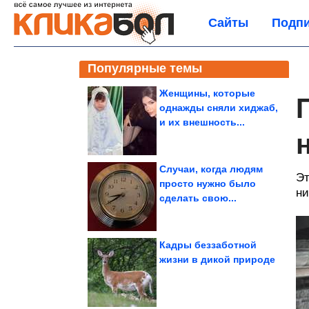
Сайты
Подпи
Популярные темы
Женщины, которые
однажды сняли хиджаб,
и их внешность...
н
Случаи, когда людям
Эт
просто нужно было
ни
сделать свою...
Кадры беззаботной
жизни в дикой природе