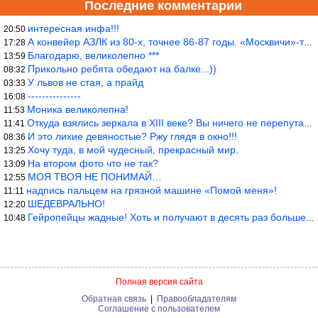
Последние комментарии
интересная инфа!!!
20:50
А конвейер АЗЛК из 80-х, точнее 86-87 годы. «Москвичи»-то из пер
17:28
Благодарю, великолепно ***
13:59
Прикольно ребята обедают на балке...))
08:32
У львов не стая, а прайд
03:33
---------------
16:08
Моника великолепна!
11:53
Откуда взялись зеркала в XIII веке? Вы ничего не перепутали?
11:41
И это лихие девяностые? Ржу глядя в окно!!!
08:36
Хочу туда, в мой чудесный, прекрасный мир.
13:25
На втором фото что не так?
13:09
МОЯ ТВОЯ НЕ ПОНИМАЙ…
12:55
надпись пальцем на грязной машине «Помой меня»!
11:11
ШЕДЕВРАЛЬНО!
12:20
Гейропейцы жадные! Хоть и получают в десять раз больше жителей б
10:48
Полная версия сайта
Обратная связь
|
Правообладателям
Соглашение с пользователем