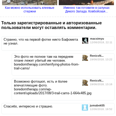
Как можно использовать клеевые
Именно так готовили в салунах
стержни
Дикого Запада. Ковбойская...
Только зарегистрированные и авторизованные
пользователи могут оставлять комментарии.
macsimyu
Странно, что на первой фотке никто Бафомета
12/06/2018, 22:11
не узнал.
RenicsN...
Это фото не полное там на переднем
19/06/2018, 13:22
плане лежит убитый им человек.
boredomtherapy.com/terrifying-photos-from-
trail-cams/
RenicsN...
Возможно фотошоп, есть и более
19/06/2018, 13:16
впечатляющие фото.
boredomtherapy.com/wp-
content/uploads/2017/08/3-trail-cams-1-664x485.jpg
jumabek55
Спасибо, интересно и страшно.
12/06/2018, 19:52