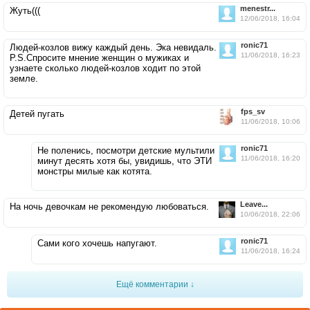
menestr...
Жуть(((
12/06/2018, 16:04
ronic71
Людей-козлов вижу каждый день. Эка невидаль.
11/06/2018, 16:23
P.S.Спросите мнение женщин о мужиках и
узнаете сколько людей-козлов ходит по этой
земле.
fps_sv
Детей пугать
11/06/2018, 10:06
ronic71
Не поленись, посмотри детские мультили
11/06/2018, 16:20
минут десять хотя бы, увидишь, что ЭТИ
монстры милые как котята.
Leave...
На ночь девочкам не рекомендую любоваться.
10/06/2018, 22:06
ronic71
Сами кого хочешь напугают.
11/06/2018, 16:24
Ещё комментарии ↓