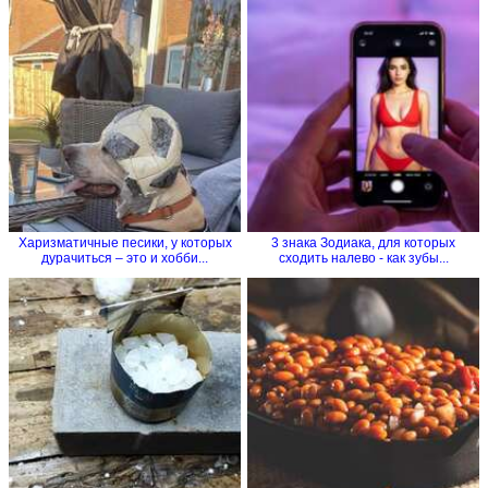
Харизматичные песики, у которых
3 знака Зодиака, для которых
дурачиться – это и хобби...
сходить налево - как зубы...