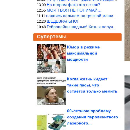
На втором фото что не так?
13:09
МОЯ ТВОЯ НЕ ПОНИМАЙ…
12:55
надпись пальцем на грязной машине «Помой меня»!
11:11
ШЕДЕВРАЛЬНО!
12:20
Гейропейцы жадные! Хоть и получают в десять раз больше жителей б
10:48
Супертемы
Юмор в режиме
максимальной
Как всегда
поддерживать
мощности
идеальную чистоту и
свежесть...
Когда жизнь кидает
такие пасы, что
Чем вода из колодцев и
остаётся только мемить
скважин опасна?
60-летнюю проблему
создания перовскитного
лазерного...
Как бысто избавиться от стресса