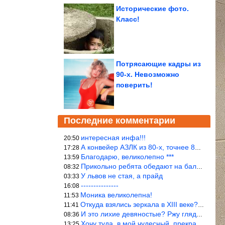
Исторические фото.
Класс!
Потрясающие кадры из
90-х. Невозможно
поверить!
Последние комментарии
интересная инфа!!!
20:50
А конвейер АЗЛК из 80-х, точнее 86-87 годы. «Москвичи»-то из пер
17:28
Благодарю, великолепно ***
13:59
Прикольно ребята обедают на балке...))
08:32
У львов не стая, а прайд
03:33
---------------
16:08
Моника великолепна!
11:53
Откуда взялись зеркала в XIII веке? Вы ничего не перепутали?
11:41
И это лихие девяностые? Ржу глядя в окно!!!
08:36
Хочу туда, в мой чудесный, прекрасный мир.
13:25