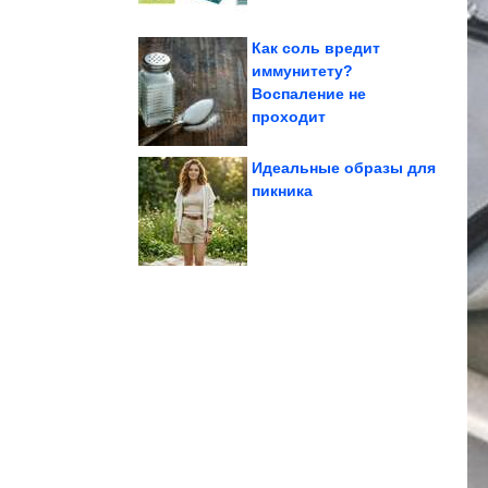
Как соль вредит
иммунитету?
Воспаление не
женщин
отношения мужчин и
100% убойные хиты про
проходит
Идеальные образы для
пикника
фиалок
Самые красивые сорта