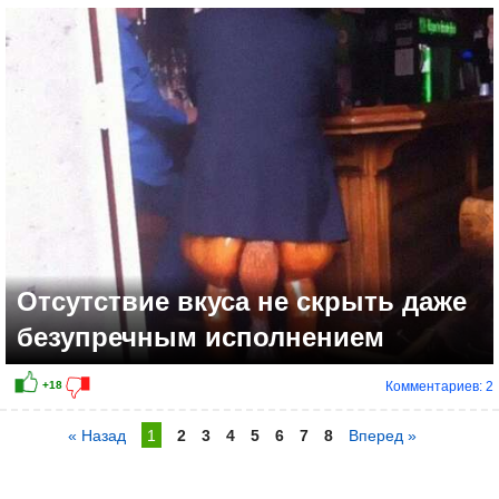
Отсутствие вкуса не скрыть даже
безупречным исполнением
Комментариев: 2
« Назад
1
2
3
4
5
6
7
8
Вперед »
+17