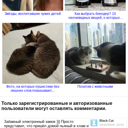
Звёзды, воспитавшие чужих детей
Как выбрать блендер? 10
неочевидных вещей, о которых...
Фото, на которых пушистики без
Позитив с животными
лишних слов показывают,...
Только зарегистрированные и авторизованные
пользователи могут оставлять комментарии.
Black Cat
Забавный электронный замок ))) Просто
10/11/2018, 10:01
представил, что пришёл домой пьяный в хлам и