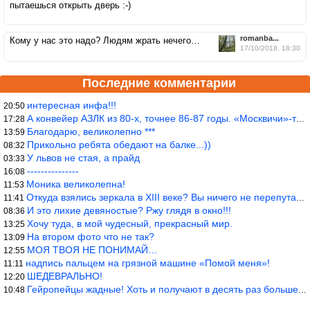
пытаешься открыть дверь :-)
romanba...
Кому у нас это надо? Людям жрать нечего…
17/10/2018, 18:30
Последние комментарии
интересная инфа!!!
20:50
А конвейер АЗЛК из 80-х, точнее 86-87 годы. «Москвичи»-то из пер
17:28
Благодарю, великолепно ***
13:59
Прикольно ребята обедают на балке...))
08:32
У львов не стая, а прайд
03:33
---------------
16:08
Моника великолепна!
11:53
Откуда взялись зеркала в XIII веке? Вы ничего не перепутали?
11:41
И это лихие девяностые? Ржу глядя в окно!!!
08:36
Хочу туда, в мой чудесный, прекрасный мир.
13:25
На втором фото что не так?
13:09
МОЯ ТВОЯ НЕ ПОНИМАЙ…
12:55
надпись пальцем на грязной машине «Помой меня»!
11:11
ШЕДЕВРАЛЬНО!
12:20
Гейропейцы жадные! Хоть и получают в десять раз больше жителей б
10:48