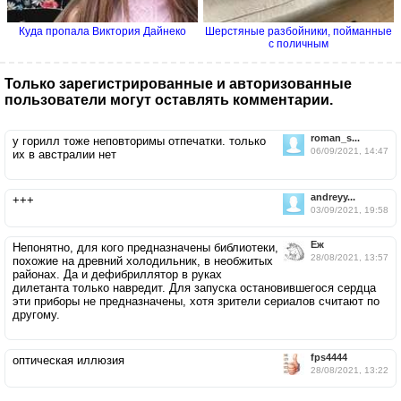
Куда пропала Виктория Дайнеко
Шерстяные разбойники, пойманные
с поличным
Только зарегистрированные и авторизованные
пользователи могут оставлять комментарии.
roman_s...
у горилл тоже неповторимы отпечатки. только
06/09/2021, 14:47
их в австралии нет
andreyy...
+++
03/09/2021, 19:58
Ёж
Непонятно, для кого предназначены библиотеки,
28/08/2021, 13:57
похожие на древний холодильник, в необжитых
районах. Да и дефибриллятор в руках
дилетанта только навредит. Для запуска остановившегося сердца
эти приборы не предназначены, хотя зрители сериалов считают по
другому.
fps4444
оптическая иллюзия
28/08/2021, 13:22