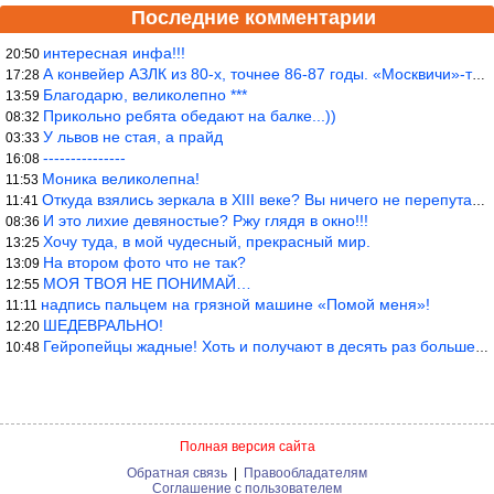
Последние комментарии
интересная инфа!!!
20:50
А конвейер АЗЛК из 80-х, точнее 86-87 годы. «Москвичи»-то из пер
17:28
Благодарю, великолепно ***
13:59
Прикольно ребята обедают на балке...))
08:32
У львов не стая, а прайд
03:33
---------------
16:08
Моника великолепна!
11:53
Откуда взялись зеркала в XIII веке? Вы ничего не перепутали?
11:41
И это лихие девяностые? Ржу глядя в окно!!!
08:36
Хочу туда, в мой чудесный, прекрасный мир.
13:25
На втором фото что не так?
13:09
МОЯ ТВОЯ НЕ ПОНИМАЙ…
12:55
надпись пальцем на грязной машине «Помой меня»!
11:11
ШЕДЕВРАЛЬНО!
12:20
Гейропейцы жадные! Хоть и получают в десять раз больше жителей б
10:48
Полная версия сайта
Обратная связь
|
Правообладателям
Соглашение с пользователем