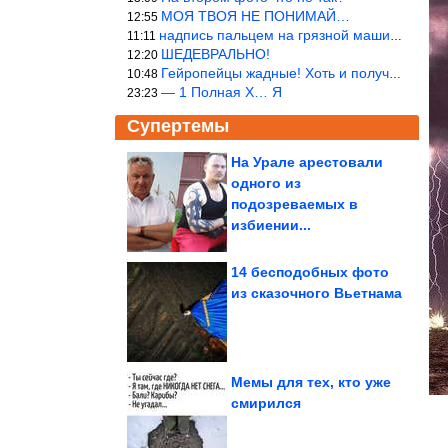
МОЯ ТВОЯ НЕ ПОНИМАЙ…
12:55
надпись пальцем на грязной машине «Помой меня»!
11:11
ШЕДЕВРАЛЬНО!
12:20
Гейропейцы жадные! Хоть и получают в десять раз больше жителей б
10:48
— 1 Полная Х… Я
23:23
Супертемы
На Урале арестовали
одного из
Приближающийся шум
на фоне растянул
подозреваемых в
восприятие времени
избиении...
14 бесподобных фото
из сказочного Вьетнама
Как живёт Диана
Анкудинова после бед и
победы на ТВ-шоу
Мемы для тех, кто уже
смирился
Как старейший иркутский город оказался отрезан от мира....