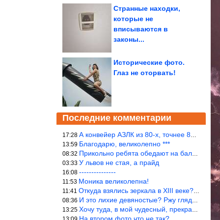
Странные находки,
которые не
вписываются в
законы...
Исторические фото.
Глаз не оторвать!
Последние комментарии
А конвейер АЗЛК из 80-х, точнее 86-87 годы. «Москвичи»-то из пер
17:28
Благодарю, великолепно ***
13:59
Прикольно ребята обедают на балке...))
08:32
У львов не стая, а прайд
03:33
---------------
16:08
Моника великолепна!
11:53
Откуда взялись зеркала в XIII веке? Вы ничего не перепутали?
11:41
И это лихие девяностые? Ржу глядя в окно!!!
08:36
Хочу туда, в мой чудесный, прекрасный мир.
13:25
На втором фото что не так?
13:09