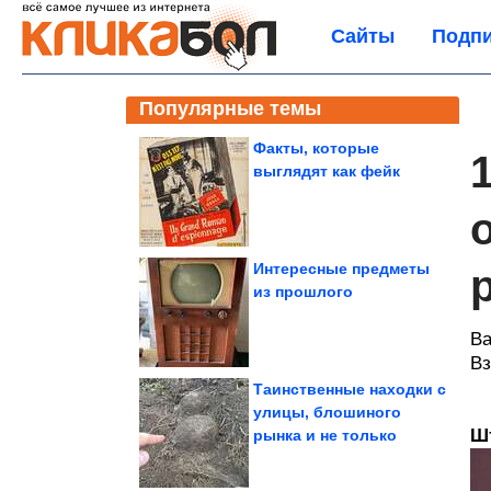
Сайты
Подпи
Популярные темы
Факты, которые
выглядят как фейк
Интересные предметы
из прошлого
Ва
Вз
Таинственные находки с
улицы, блошиного
Ш
рынка и не только