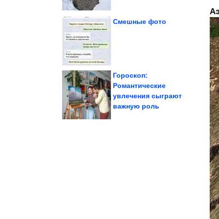
А
Смешные фото
самые красивые косы
Как научиться плести
Гороскоп:
Романтические
увлечения сыграют
Летающая крепость
важную роль