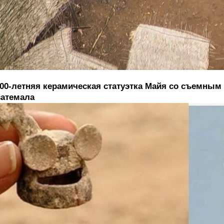
00-летняя керамическая статуэтка Майя со съемным 
ватемала