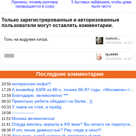
Причины, почему разговор
5 бытовых лайфхаков, чтобы дома
превращается в ссору
было чисто
Только зарегистрированные и авторизованные
пользователи могут оставлять комментарии.
svytosl...
Голь на выдумки хитра.
23/10/2022, 14:14
fps4444
))))))))
23/10/2022, 10:47
Последние комментарии
интересная инфа!!!
20:50
А конвейер АЗЛК из 80-х, точнее 86-87 годы. «Москвичи»-то из пер
17:28
Благодарю, великолепно ***
13:59
Прикольно ребята обедают на балке...))
08:32
У львов не стая, а прайд
03:33
---------------
16:08
Моника великолепна!
11:53
Откуда взялись зеркала в XIII веке? Вы ничего не перепутали?
11:41
И это лихие девяностые? Ржу глядя в окно!!!
08:36
Хочу туда, в мой чудесный, прекрасный мир.