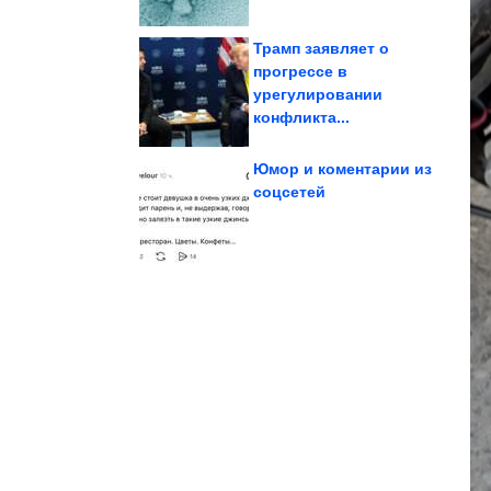
Трамп заявляет о
прогрессе в
урегулировании
реальный...
минуту проверить свой
Как всего за одну
конфликта...
Юмор и коментарии из
соцсетей
применению
Смех без инструкции по