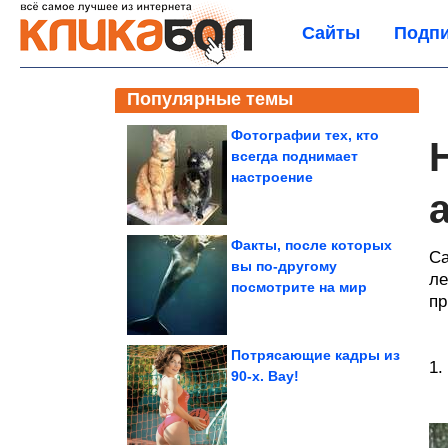
Сайты
Подпи
Популярные темы
Фотографии тех, кто
всегда поднимает
настроение
Факты, после которых
Са
вы по-другому
ле
посмотрите на мир
пр
Потрясающие кадры из
1.
90-х. Вау!