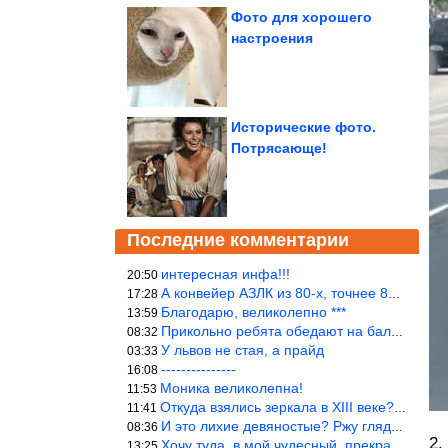
Фото для хорошего
настроения
Исторические фото.
Потрясающе!
Последние комментарии
интересная инфа!!!
20:50
А конвейер АЗЛК из 80-х, точнее 86-87 годы. «Москвичи»-то из пер
17:28
Благодарю, великолепно ***
13:59
Прикольно ребята обедают на балке...))
08:32
У львов не стая, а прайд
03:33
---------------
16:08
Моника великолепна!
11:53
Откуда взялись зеркала в XIII веке? Вы ничего не перепутали?
11:41
И это лихие девяностые? Ржу глядя в окно!!!
08:36
2.
Хочу туда, в мой чудесный, прекрасный мир.
13:25