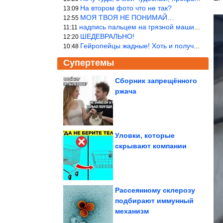
На втором фото что не так?
13:09
МОЯ ТВОЯ НЕ ПОНИМАЙ…
12:55
надпись пальцем на грязной машине «Помой меня»!
11:11
ШЕДЕВРАЛЬНО!
12:20
Гейропейцы жадные! Хоть и получают в десять раз больше жителей б
10:48
Супертемы
Сборник запрещённого
ржача
Нейт Люббе:
фотография и
путешествия как стиль
жизни
Уловки, которые
скрывают компании
Ещё 10 уникальных мест
планеты, в которых
глаза...
Рассеянному склерозу
подбирают иммунный
механизм
Самые красивые сорта фиалок