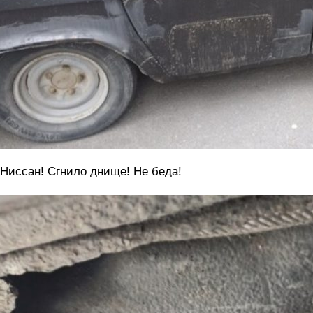
 Ниссан! Сгнило днище! Не беда!