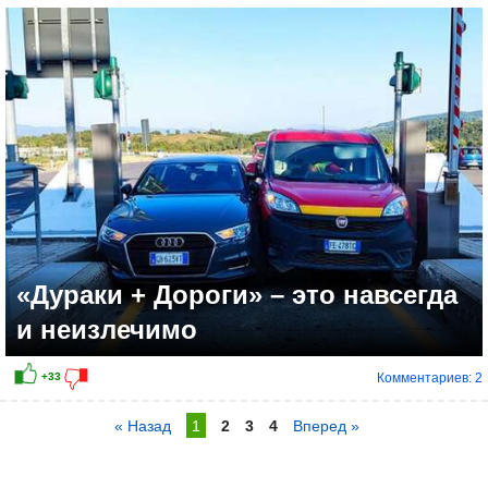
«Дураки + Дороги» – это навсегда
и неизлечимо
Комментариев: 2
« Назад
1
2
3
4
Вперед »
+24