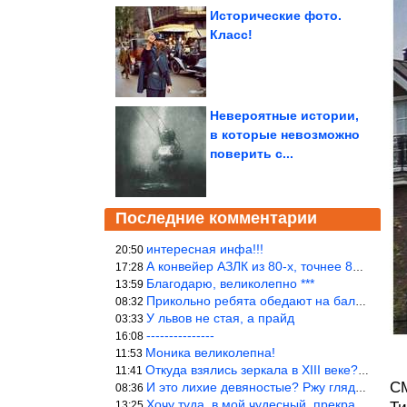
Исторические фото.
Класс!
Невероятные истории,
в которые невозможно
поверить с...
Последние комментарии
интересная инфа!!!
20:50
А конвейер АЗЛК из 80-х, точнее 86-87 годы. «Москвичи»-то из пер
17:28
Благодарю, великолепно ***
13:59
Прикольно ребята обедают на балке...))
08:32
У львов не стая, а прайд
03:33
---------------
16:08
Моника великолепна!
11:53
Откуда взялись зеркала в XIII веке? Вы ничего не перепутали?
11:41
СМ
И это лихие девяностые? Ржу глядя в окно!!!
08:36
Хочу туда, в мой чудесный, прекрасный мир.
13:25