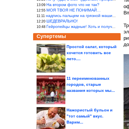
Ти
На втором фото что не так?
13:09
оф
МОЯ ТВОЯ НЕ ПОНИМАЙ…
12:55
Вп
надпись пальцем на грязной машине «Помой меня»!
11:11
ШЕДЕВРАЛЬНО!
12:20
Тр
Гейропейцы жадные! Хоть и получают в десять раз больше жителей б
10:48
эл
Супертемы
ри
до
Простой салат, который
хочется готовить все
Классная идея для дома
лето....
11 переименованных
городов, старые
Почему бросила
названия которых мы...
карьеру доктор
Белянчикова и как...
Нажористый бульон и
"тот самый" вкус.
Варим...
Чем эксплуатация гибридного авто отличается от машины с...