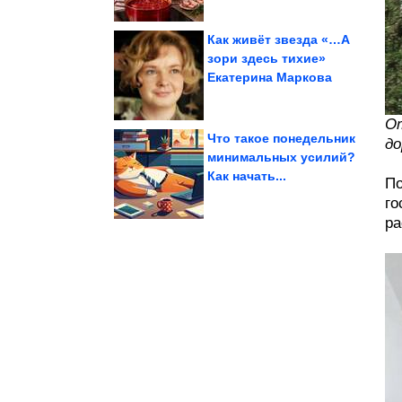
Как живёт звезда «…А
зори здесь тихие»
Екатерина Маркова
видеорегистратор
ДТП. Подборка на
От
Что такое понедельник
до
минимальных усилий?
Как начать...
причёску
По
аксессуары под любую
Как подобрать
го
ра