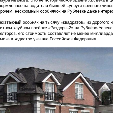
мура Иванова. Это не историческое здание ХIX века в ц
ормленное на водителя бывшей супруги военного чинов
рочем, нескромный особнячок на Рублёвке даже интерес
ёхэтажный особняк на тысячу «квадратов» из дорогого 
итном клубном посёлке «Раздоры-2» на Рублёво-Успен
елторов, его стоимость составляет не менее миллиард
мика в кадастре указана Российская Федерация.