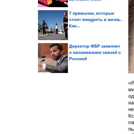
7 привычек, которые
стоит внедрить в жизнь.
Как...
которые с...
размером с ладошку,
Милашные котята,
Директор ФБР заявляет
о налаживании связей с
Россией
похудения
Новый способ
«Я
ми
од
на
не
Кс
го
пы