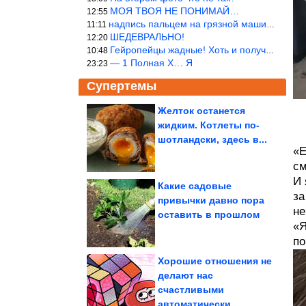
МОЯ ТВОЯ НЕ ПОНИМАЙ…
12:55
надпись пальцем на грязной машине «Помой меня»!
11:11
ШЕДЕВРАЛЬНО!
12:20
Гейропейцы жадные! Хоть и получают в десять раз больше жителей б
10:48
— 1 Полная Х… Я
23:23
Супертемы
Желток останется
жидким. Котлеты по-
На стенах пещер нашли
ДНК людей каменного
шотландски, здесь в...
века
«Е
см
И 
Какие садовые
за
привычки давно пора
не
Полезные привычки,
оставить в прошлом
которые я извлекла из
проблем с...
«Я
по
Хорошие отношения не
делают нас
счастливыми
ОПГ Великой Отечественной, которые наживались на...
автоматически