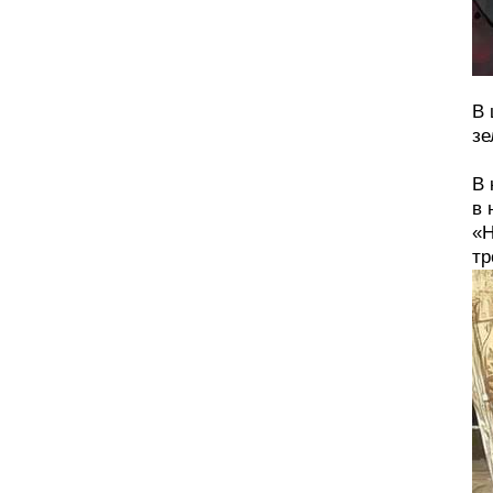
В 
зе
В 
в 
«Н
тр