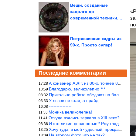
Вещи, созданные
«Р
задолго до
за
современной техники,...
по
Потрясающие кадры из
90-х. Просто супер!
Последние комментарии
А конвейер АЗЛК из 80-х, точнее 86-87 годы. «Москвичи»-то из пер
17:28
Благодарю, великолепно ***
13:59
Прикольно ребята обедают на балке...))
08:32
У львов не стая, а прайд
03:33
---------------
16:08
Моника великолепна!
11:53
Откуда взялись зеркала в XIII веке? Вы ничего не перепутали?
11:41
И это лихие девяностые? Ржу глядя в окно!!!
08:36
Хочу туда, в мой чудесный, прекрасный мир.
13:25
На втором фото что не так?
13:09