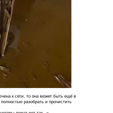
чена к сети, то она может быть ещё в
 полностью разобрать и прочистить
иторы лежат вот так...»