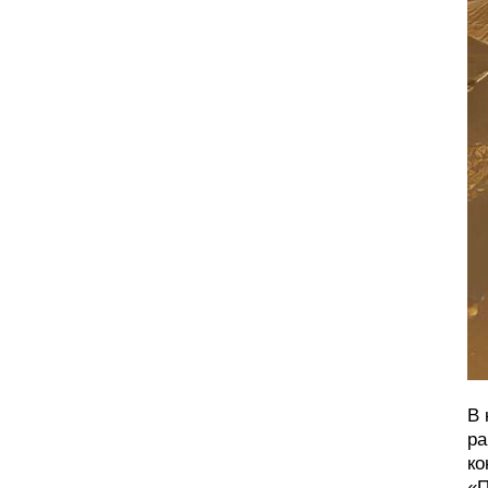
В 
ра
ко
«П