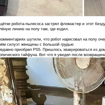
щётке робота-пылесоса застрял фломастер и этот без
лёную линию на полу там, где ездил.
комментариях шутили, что робот нарисовал на полу оч
нём силуэт женщины с большой грудью
едавно приобрел PS5. Пришлось эвакуироваться из дом
опического тайфуна. Вот что я увидел после возвращен