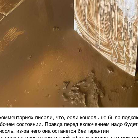
комментариях писали, что, если консоль не была подклю
бочем состоянии. Правда перед включением надо будет
нсоль, из-за чего она останется без гарантии
ришел сегодня утром в свой офис и увидел, что мои мон