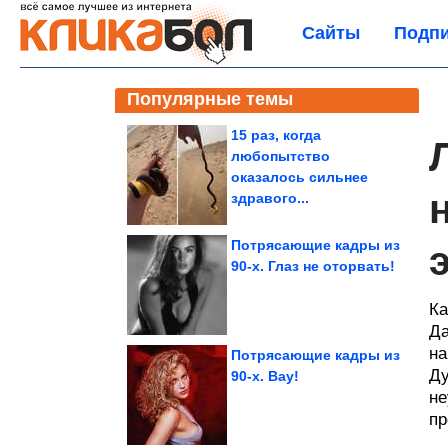
Сайты
Подпи
Популярные темы
15 раз, когда
любопытство
оказалось сильнее
здравого...
Потрясающие кадры из
90-х. Глаз не оторвать!
Ка
Да
на
Потрясающие кадры из
Ду
90-х. Вау!
не
пр