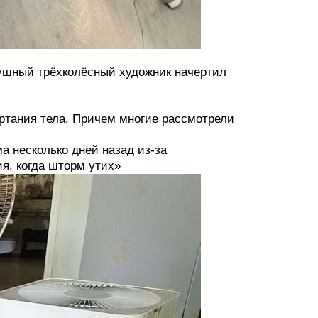
душный трёхколёсный художник начертил
ертания тела. Причем многие рассмотрели
а несколько дней назад из-за
ия, когда шторм утих»