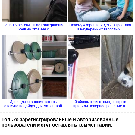
Илон Маск связывает завершение
Почему «хорошие» дети вырастают
боев на Украине с...
в неуверенных взрослых....
Идеи для хранения, которые
Забавные животные, которые
отлично подойдут для маленькой...
приняли неверное решение и...
Только зарегистрированные и авторизованные
пользователи могут оставлять комментарии.