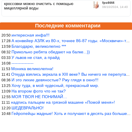
fps4444
кроссовки можно очистить с помощью
08/10/2024, 14:40
мицеллярной воды
Последние комментарии
интересная инфа!!!
20:50
А конвейер АЗЛК из 80-х, точнее 86-87 годы. «Москвичи»-то из пер
17:28
Благодарю, великолепно ***
13:59
Прикольно ребята обедают на балке...))
08:32
У львов не стая, а прайд
03:33
---------------
16:08
Моника великолепна!
11:53
Откуда взялись зеркала в XIII веке? Вы ничего не перепутали?
11:41
И это лихие девяностые? Ржу глядя в окно!!!
08:36
Хочу туда, в мой чудесный, прекрасный мир.
13:25
На втором фото что не так?
13:09
МОЯ ТВОЯ НЕ ПОНИМАЙ…
12:55
надпись пальцем на грязной машине «Помой меня»!
11:11
ШЕДЕВРАЛЬНО!
12:20
Гейропейцы жадные! Хоть и получают в десять раз больше жителей б
10:48