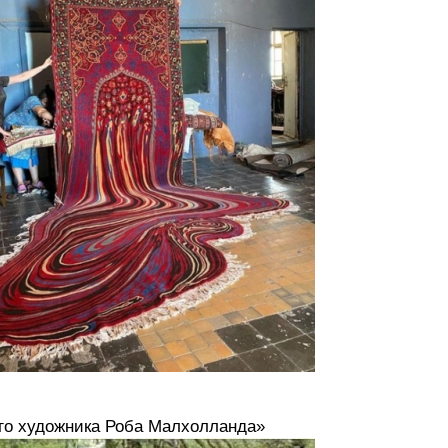
ого художника Роба Малхолланда»