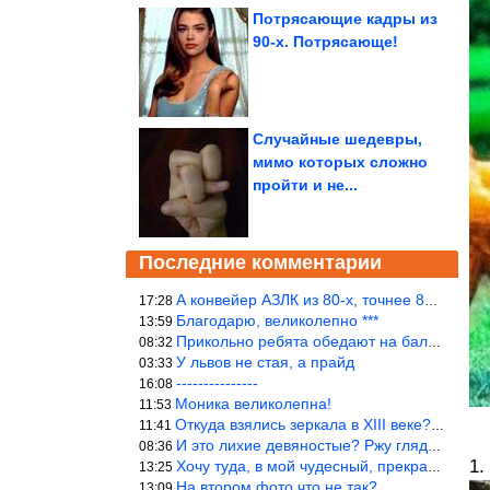
Потрясающие кадры из
90-х. Потрясающе!
Случайные шедевры,
мимо которых сложно
пройти и не...
Последние комментарии
А конвейер АЗЛК из 80-х, точнее 86-87 годы. «Москвичи»-то из пер
17:28
Благодарю, великолепно ***
13:59
Прикольно ребята обедают на балке...))
08:32
У львов не стая, а прайд
03:33
---------------
16:08
Моника великолепна!
11:53
Откуда взялись зеркала в XIII веке? Вы ничего не перепутали?
11:41
И это лихие девяностые? Ржу глядя в окно!!!
08:36
1.
Хочу туда, в мой чудесный, прекрасный мир.
13:25
На втором фото что не так?
13:09