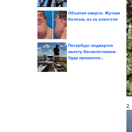
Объятия смерти. Жуткая
болезнь из-за алкоголя
остатков ткани
Очаровательный кот из
Петербург подвергся
налету беспилотников.
Удар пришелся...
ушкам...
научились по игольным
Определять тип нити
2.