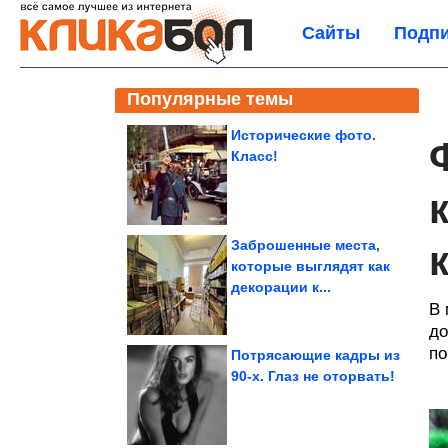
Сайты
Подпи
Популярные темы
Исторические фото.
Класс!
Заброшенные места,
которые выглядят как
декорации к...
В 
до
по
Потрясающие кадры из
90-х. Глаз не оторвать!