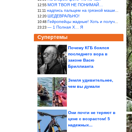
МОЯ ТВОЯ НЕ ПОНИМАЙ…
12:55
надпись пальцем на грязной машине «Помой меня»!
11:11
ШЕДЕВРАЛЬНО!
12:20
Гейропейцы жадные! Хоть и получают в десять раз больше жителей б
10:48
— 1 Полная Х… Я
23:23
Супертемы
Почему КГБ боялся
последнего вора в
Как живёт в свои 56
бывшая жена
законе Васю
«колбасного короля»...
Бриллианта
Земля удивительнее,
чем вы думали
Одиночество и спорт.
Назвала 5 скрытых
убийц сердца
Они почти не теряют в
цене с возрастом! 5
надежных...
Что известно о взрыве в ресторане в центре Москвы?...