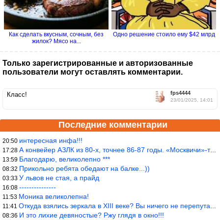
Как сделать вкусным, сочным, без
Одно решение стоило ему $42 млрд
жилок? Мясо на...
Только зарегистрированные и авторизованные
пользователи могут оставлять комментарии.
fps4444
Класс!
23/01/2025, 14:01
Последние комментарии
интересная инфа!!!
20:50
А конвейер АЗЛК из 80-х, точнее 86-87 годы. «Москвичи»-то из пер
17:28
Благодарю, великолепно ***
13:59
Прикольно ребята обедают на балке...))
08:32
У львов не стая, а прайд
03:33
---------------
16:08
Моника великолепна!
11:53
Откуда взялись зеркала в XIII веке? Вы ничего не перепутали?
11:41
И это лихие девяностые? Ржу глядя в окно!!!
08:36