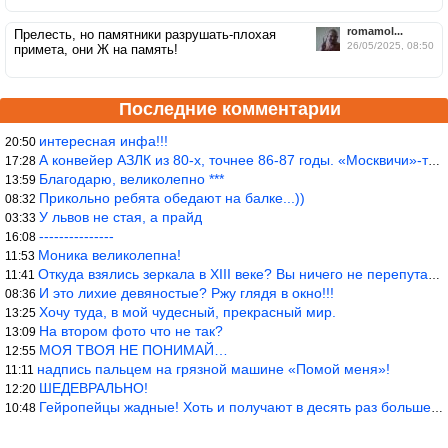
romamol...
Прелесть, но памятники разрушать-плохая
26/05/2025, 08:50
примета, они Ж на память!
Последние комментарии
интересная инфа!!!
20:50
А конвейер АЗЛК из 80-х, точнее 86-87 годы. «Москвичи»-то из пер
17:28
Благодарю, великолепно ***
13:59
Прикольно ребята обедают на балке...))
08:32
У львов не стая, а прайд
03:33
---------------
16:08
Моника великолепна!
11:53
Откуда взялись зеркала в XIII веке? Вы ничего не перепутали?
11:41
И это лихие девяностые? Ржу глядя в окно!!!
08:36
Хочу туда, в мой чудесный, прекрасный мир.
13:25
На втором фото что не так?
13:09
МОЯ ТВОЯ НЕ ПОНИМАЙ…
12:55
надпись пальцем на грязной машине «Помой меня»!
11:11
ШЕДЕВРАЛЬНО!
12:20
Гейропейцы жадные! Хоть и получают в десять раз больше жителей б
10:48