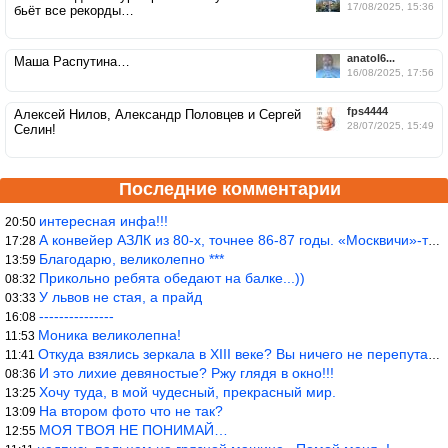
17/08/2025, 15:36
бьёт все рекорды…
anatol6...
Маша Распутина…
16/08/2025, 17:56
fps4444
Алексей Нилов, Александр Половцев и Сергей
28/07/2025, 15:49
Селин!
Последние комментарии
интересная инфа!!!
20:50
А конвейер АЗЛК из 80-х, точнее 86-87 годы. «Москвичи»-то из пер
17:28
Благодарю, великолепно ***
13:59
Прикольно ребята обедают на балке...))
08:32
У львов не стая, а прайд
03:33
---------------
16:08
Моника великолепна!
11:53
Откуда взялись зеркала в XIII веке? Вы ничего не перепутали?
11:41
И это лихие девяностые? Ржу глядя в окно!!!
08:36
Хочу туда, в мой чудесный, прекрасный мир.
13:25
На втором фото что не так?
13:09
МОЯ ТВОЯ НЕ ПОНИМАЙ…
12:55