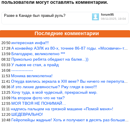
пользователи могут оставлять комментарии.
forum95
Разве в Канаде был правый руль?
08/11/2025, 19:04
Последние комментарии
интересная инфа!!!
20:50
А конвейер АЗЛК из 80-х, точнее 86-87 годы. «Москвичи»-то из пер
17:28
Благодарю, великолепно ***
13:59
Прикольно ребята обедают на балке...))
08:32
У львов не стая, а прайд
03:33
---------------
16:08
Моника великолепна!
11:53
Откуда взялись зеркала в XIII веке? Вы ничего не перепутали?
11:41
И это лихие девяностые? Ржу глядя в окно!!!
08:36
Хочу туда, в мой чудесный, прекрасный мир.
13:25
На втором фото что не так?
13:09
МОЯ ТВОЯ НЕ ПОНИМАЙ…
12:55
надпись пальцем на грязной машине «Помой меня»!
11:11
ШЕДЕВРАЛЬНО!
12:20
Гейропейцы жадные! Хоть и получают в десять раз больше жителей б
10:48