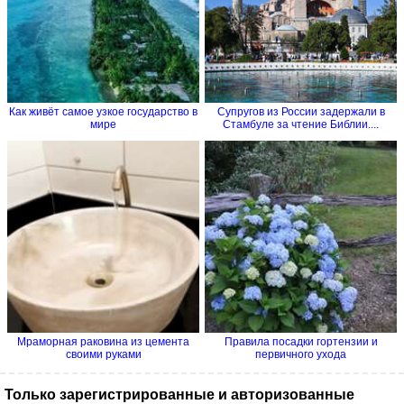
Как живёт самое узкое государство в
Супругов из России задержали в
мире
Стамбуле за чтение Библии....
Мраморная раковина из цемента
Правила посадки гортензии и
своими руками
первичного ухода
Только зарегистрированные и авторизованные