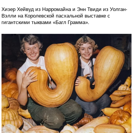
Хизер Хейвуд из Нарромайна и Энн Твиди из Уолган-
Вэлли на Королевской пасхальной выставке с
гигантскими тыквами «Багл Грамма».