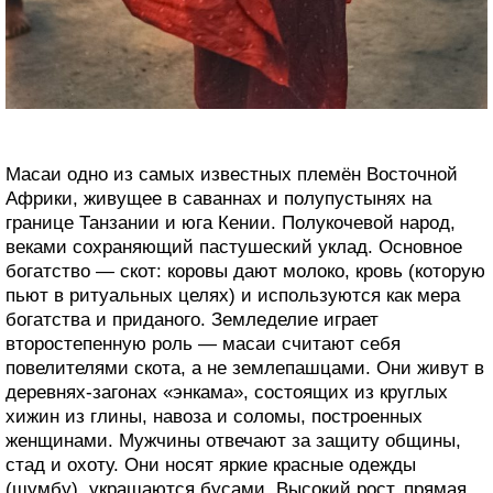
Масаи одно из самых известных племён Восточной
Африки, живущее в саваннах и полупустынях на
границе Танзании и юга Кении. Полукочевой народ,
веками сохраняющий пастушеский уклад. Основное
богатство — скот: коровы дают молоко, кровь (которую
пьют в ритуальных целях) и используются как мера
богатства и приданого. Земледелие играет
второстепенную роль — масаи считают себя
повелителями скота, а не землепашцами. Они живут в
деревнях-загонах «энкама», состоящих из круглых
хижин из глины, навоза и соломы, построенных
женщинами. Мужчины отвечают за защиту общины,
стад и охоту. Они носят яркие красные одежды
(шумбу), украшаются бусами. Высокий рост, прямая