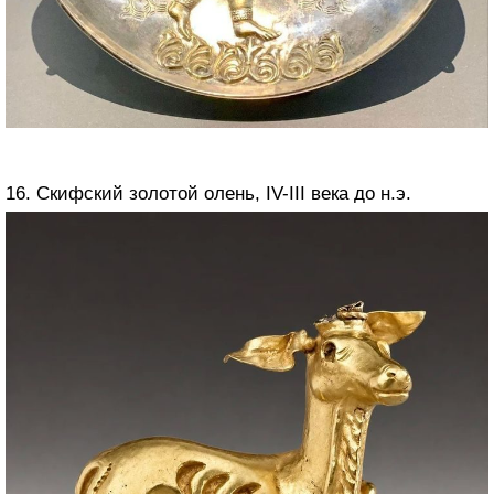
16. Скифский золотой олень, IV-III века до н.э.