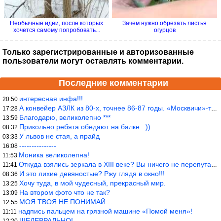
Необычные идеи, после которых
Зачем нужно обрезать листья
хочется самому попробовать...
огурцов
Только зарегистрированные и авторизованные
пользователи могут оставлять комментарии.
Последние комментарии
интересная инфа!!!
20:50
А конвейер АЗЛК из 80-х, точнее 86-87 годы. «Москвичи»-то из пер
17:28
Благодарю, великолепно ***
13:59
Прикольно ребята обедают на балке...))
08:32
У львов не стая, а прайд
03:33
---------------
16:08
Моника великолепна!
11:53
Откуда взялись зеркала в XIII веке? Вы ничего не перепутали?
11:41
И это лихие девяностые? Ржу глядя в окно!!!
08:36
Хочу туда, в мой чудесный, прекрасный мир.
13:25
На втором фото что не так?
13:09
МОЯ ТВОЯ НЕ ПОНИМАЙ…
12:55
надпись пальцем на грязной машине «Помой меня»!
11:11
ШЕДЕВРАЛЬНО!
12:20