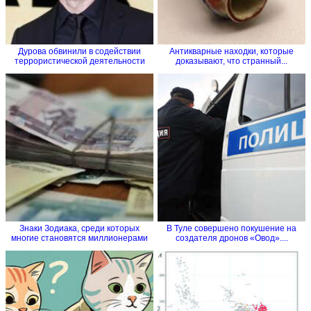
Дурова обвинили в содействии
Антикварные находки, которые
террористической деятельности
доказывают, что странный...
Знаки Зодиака, среди которых
В Туле совершено покушение на
многие становятся миллионерами
создателя дронов «Овод»....