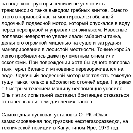
на воде конструкторы решили не усложнять
трансмиссию танка выводом гребных винтов. Вместо
этого в кормовой части монтировался обычный
лодочный подвесной мотор, который опускался в воду
перед переправой и управлялся экипажем. Навесные
поплавки невероятно увеличивали габариты танка,
делая его огромной мишенью на суше и затрудняя
маневрирование в лесистой местности. Тонкие короба
легко пробивались даже пулеметным огнем или
осколками. При повреждении хотя бы одного поплавка
танк терял баланс и мгновенно переворачивался на
воде. Лодочный подвесной мотор мог толкать тяжелую
тушу танка только в абсолютно стоячей воде. На реках
с быстрым течением машину беспомощно уносило.
Опыт этих испытаний заставил британцев отказаться
от навесных систем для легких танков.
Самоходная пусковая установка ОТРК «Ока»,
замаскированная под грузовик нефтегазоразведки, на
технической позиции в Капустином Яре, 1979 год.