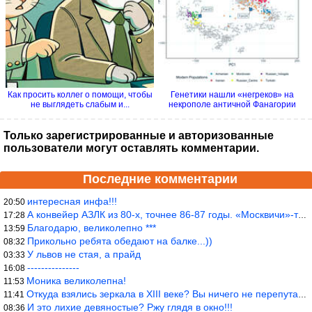
Как просить коллег о помощи, чтобы
Генетики нашли «негреков» на
не выглядеть слабым и...
некрополе античной Фанагории
Только зарегистрированные и авторизованные
пользователи могут оставлять комментарии.
Последние комментарии
интересная инфа!!!
20:50
А конвейер АЗЛК из 80-х, точнее 86-87 годы. «Москвичи»-то из пер
17:28
Благодарю, великолепно ***
13:59
Прикольно ребята обедают на балке...))
08:32
У львов не стая, а прайд
03:33
---------------
16:08
Моника великолепна!
11:53
Откуда взялись зеркала в XIII веке? Вы ничего не перепутали?
11:41
И это лихие девяностые? Ржу глядя в окно!!!
08:36