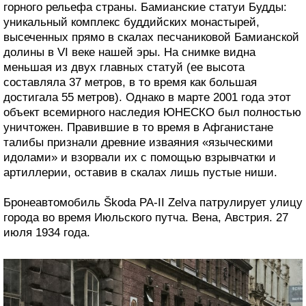
горного рельефа страны. Бамианские статуи Будды:
уникальный комплекс буддийских монастырей,
высеченных прямо в скалах песчаниковой Бамианской
долины в VI веке нашей эры. На снимке видна
меньшая из двух главных статуй (ее высота
составляла 37 метров, в то время как большая
достигала 55 метров). Однако в марте 2001 года этот
объект всемирного наследия ЮНЕСКО был полностью
уничтожен. Правившие в то время в Афганистане
талибы признали древние изваяния «языческими
идолами» и взорвали их с помощью взрывчатки и
артиллерии, оставив в скалах лишь пустые ниши.
Бронеавтомобиль Škoda PA-II Zelva патрулирует улицу
города во время Июльского путча. Вена, Австрия. 27
июля 1934 года.