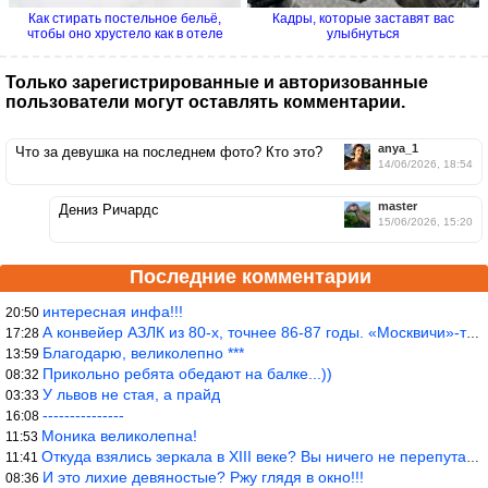
Как стирать постельное бельё,
Кадры, которые заставят вас
чтобы оно хрустело как в отеле
улыбнуться
Только зарегистрированные и авторизованные
пользователи могут оставлять комментарии.
anya_1
Что за девушка на последнем фото? Кто это?
14/06/2026, 18:54
master
Дениз Ричардс
15/06/2026, 15:20
Последние комментарии
интересная инфа!!!
20:50
А конвейер АЗЛК из 80-х, точнее 86-87 годы. «Москвичи»-то из пер
17:28
Благодарю, великолепно ***
13:59
Прикольно ребята обедают на балке...))
08:32
У львов не стая, а прайд
03:33
---------------
16:08
Моника великолепна!
11:53
Откуда взялись зеркала в XIII веке? Вы ничего не перепутали?
11:41
И это лихие девяностые? Ржу глядя в окно!!!
08:36