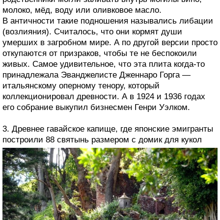
молоко, мёд, воду или оливковое масло.
В античности такие подношения назывались либации
(возлияния). Считалось, что они кормят души
умерших в загробном мире. А по другой версии просто
откупаются от призраков, чтобы те не беспокоили
живых. Самое удивительное, что эта плита когда-то
принадлежала Эванджелисте Дженнаро Горга —
итальянскому оперному тенору, который
коллекционировал древности. А в 1924 и 1936 годах
его собрание выкупил бизнесмен Генри Уэлком.
3. Древнее гавайское капище, где японские эмигранты
построили 88 святынь размером с домик для кукол