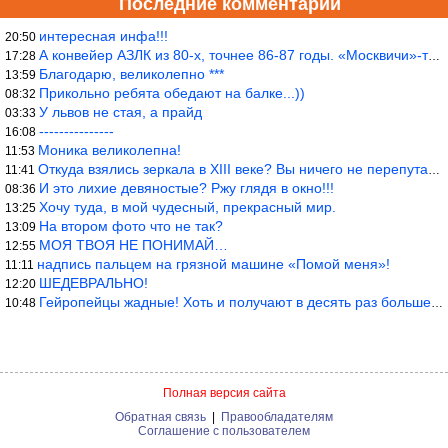
Последние комментарии
интересная инфа!!!
20:50
А конвейер АЗЛК из 80-х, точнее 86-87 годы. «Москвичи»-то из пер
17:28
Благодарю, великолепно ***
13:59
Прикольно ребята обедают на балке...))
08:32
У львов не стая, а прайд
03:33
---------------
16:08
Моника великолепна!
11:53
Откуда взялись зеркала в XIII веке? Вы ничего не перепутали?
11:41
И это лихие девяностые? Ржу глядя в окно!!!
08:36
Хочу туда, в мой чудесный, прекрасный мир.
13:25
На втором фото что не так?
13:09
МОЯ ТВОЯ НЕ ПОНИМАЙ…
12:55
надпись пальцем на грязной машине «Помой меня»!
11:11
ШЕДЕВРАЛЬНО!
12:20
Гейропейцы жадные! Хоть и получают в десять раз больше жителей б
10:48
Полная версия сайта
Обратная связь
|
Правообладателям
Соглашение с пользователем