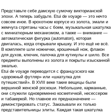
Представьте себе дамскую сумочку викторианской
эпохи. А теперь забудьте. Etui de voyage — это нечто
совсем иное. В крохотном корпусе из золота, эмали и
жемчуга спрятаны часы с боем, музыкальная шкатулка
с миниатюрным механизмом, а также — внимание —
автоматическая фигурка (automaton), которая
двигалась, когда открывали крышку. И это ещё не всё.
В комплекте шли ножнички, крошечный нож, флакон
для духов, ключик, палочка для кутикулы и шило. Все
предметы выполнены из золота и покрыты изысканной
эмалью.
Etui de voyage переводится с французского как
«дорожный футляр» или «шкатулка для
путешествий». В XVIII веке такие вещицы были
вершиной женской роскоши. Небольшие, карманные,
они служили одновременно косметичкой, несессером
и табакеркой. Но главное их предназначение —
демонстрировать статус. Заказывали их только
представительницы элиты. Каждая такая шкатулка