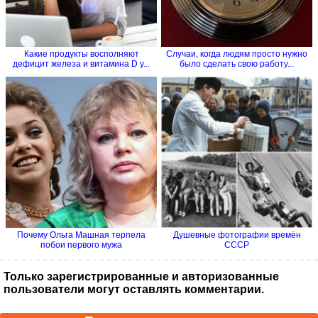
Какие продукты восполняют
Случаи, когда людям просто нужно
дефицит железа и витамина D у...
было сделать свою работу...
Почему Ольга Машная терпела
Душевные фотографии времён
побои первого мужа
СССР
Только зарегистрированные и авторизованные
пользователи могут оставлять комментарии.