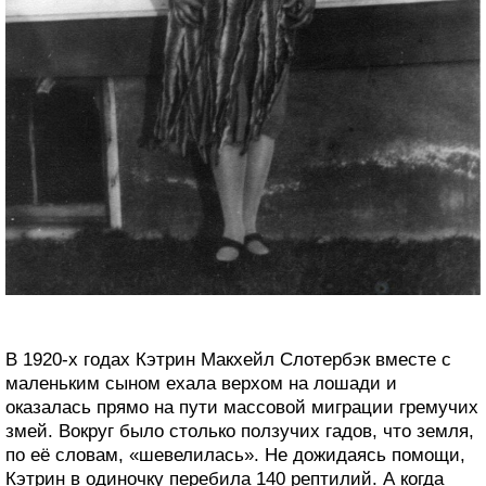
В 1920-х годах Кэтрин Макхейл Слотербэк вместе с
маленьким сыном ехала верхом на лошади и
оказалась прямо на пути массовой миграции гремучих
змей. Вокруг было столько ползучих гадов, что земля,
по её словам, «шевелилась». Не дожидаясь помощи,
Кэтрин в одиночку перебила 140 рептилий. А когда