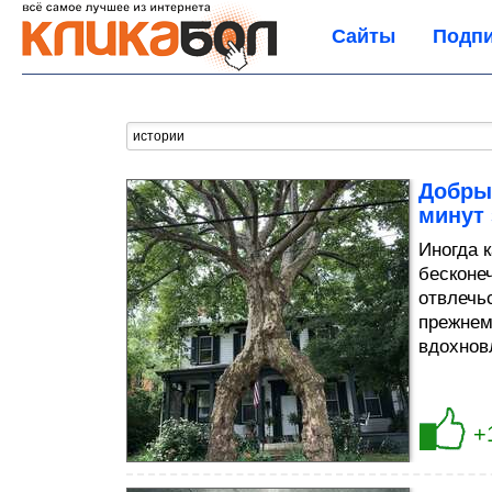
Сайты
Подпи
Добрые
минут 
Иногда 
бесконе
отвлечьс
прежнем
вдохнов
+