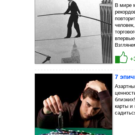
В мире 
рекордо
повтори
человек
торгово
впервые
Взгляне
+
7 эпи
Азартны
ценност
близких
карты и
садиться