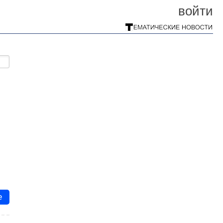
войти
е