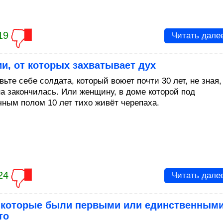
19
Читать дале
и, от которых захватывает дух
ьте себе солдата, который воюет почти 30 лет, не зная,
на закончилась. Или женщину, в доме которой под
чным полом 10 лет тихо живёт черепаха.
24
Читать дале
 которые были первыми или единственным
то