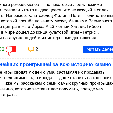
много рекордсменов — но некоторые люди, помимо
в, сделали что-то выдающееся, что не каждый в силах
ть. Например, канатоходец Филипп Пети — единственн
, который прошёл по канату между башнями Всемирного
го центра в Нью-Йорке. А 13-летний Уиллис Гибсон
 в мире дошел до конца культовой игры «Тетрис».
м на других людей и их интересные достижения. ...
33
2
Читать дале
чнейших проигрышей за всю историю казино
е игры сводят людей с ума, заставляя их продавать
и, недвижимость, а иногда — даже ставить на кон своих
! Ниже мы расскажем о семи самых крупных проигрышах
 казино, которые заставят вас подумать, прежде чем
 играть.