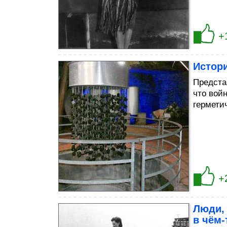
+
Истори
Представ
что вой
гермети
+
Люди,
в чём-