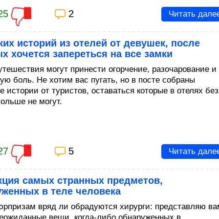
25
2
Читать дале
ких историй из отелей от девушек, после
х хочется запереться на все замки
утешествия могут принести огорчение, разочарование и
ую боль. Не хотим вас пугать, но в посте собраны
е истории от туристов, оставаться которые в отелях без
больше не могут.
27
5
Читать дале
кция самых странных предметов,
уженных в теле человека
юрпризам вряд ли обрадуются хирурги: представляю ва
еожиданные вещи, когда-либо обнаруженных в