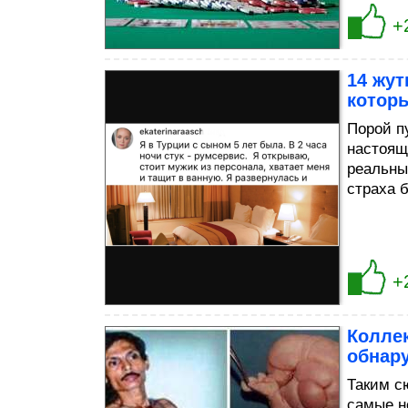
+
14 жут
которы
Порой п
настоящ
реальны
страха 
+
Колле
обнар
Таким с
самые н