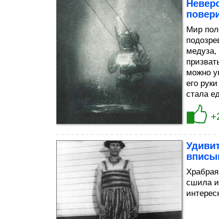
Невер
повери
Мир пол
подозрев
медуза,
призват
можно у
его рук
стала е
+
Удивит
вписы
Храбрая
сшила и
интерес