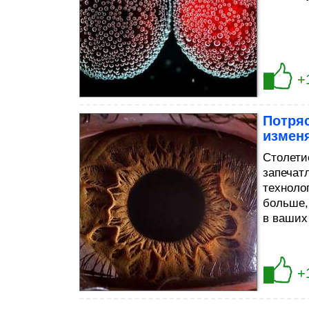
+
Потря
измен
Столети
запечатл
техноло
больше,
в ваших
+