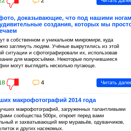
22
2
Читать дале
фото, доказывающие, что под нашими нога
 удивительные создания, которых мы прост
мечаем
ут в собственном и уникальном микромире, куда
жно заглянуть людям. Учёные выкрутились из этой
ой ситуации и сфотографировали их, использовав
вание для макросъёмки. Некоторые получившиеся
фии могут выглядеть несколько пугающе.
18
4
Читать дале
чших макрофотографий 2014 года
лучших макрофотографий, загруженных талантливыми
фами сообщества 500px, откроет перед вами
льный и захватывающий мир муравьёв, одуванчиков,
улиток и других насекомых.