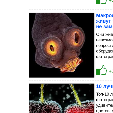
+
Макро
живут
не за
Они жив
невозмо
непрост
оборудо
фотогра
+
10 лу
Топ-10 
фотогра
удивите
цветов, 