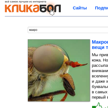
Сайты
Подпи
Макро
вещи т
Мы прив
кожа. Н
рассыпа
внимани
вселенну
и даже х
букваль
в самых
первый в