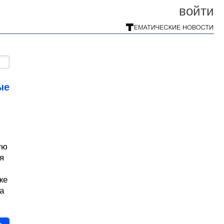
войти
ые
ую
я
же
а