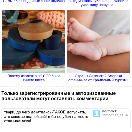
Самые бессердечные знаки зодиака
В Подмосковье убили и расчленили
участницу конкурса...
Почему изолента в СССР была
Страны Латинской Америки
синего цвета
ограничивают «родильный туризм»
Только зарегистрированные и авторизованные
пользователи могут оставлять комментарии.
normalek
твари, до чего докатились-ТАКОЕ допускать,
25/06/2017, 23:19
это кошмар полнейший! я бы ее убил на месте
отца мальчика!