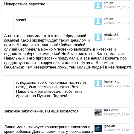
limian
Невероятное вероятно.
24/06/2017, 06:14
limian
ужас!
24/06/2017, 06:14
nindza54
А не кто не подумал, что это всё бред сивой
18/06/2017, 02:19
кобылы! Какой эксперт будет таким дебилом и
сам себе подпишет приговор! Сейчас любой
случай беспредела можно мгновенно выложить в интернет и
поднимется буря возмущения! Не было никакого сбитого мальчика!
Навальный и его прихвостни придумали, а все начали кричать про
продажную власть, коррупцию и плохого Путина! Вспомните
Геббельса: чем невероятнее ложь, тем больше людей в неё поверят!
babienk...
А недавно, всего несколько тысяч лет
18/06/2017, 07:31
назад, был всемирный потоп. Это
Навальный организовал, чтобы тень
бросить на Путина. Подлец!
Air Force
заказное заключение, им еще воздастся.
17/06/2017, 21:04
igor-art
Лично меня шокирует концентрация алкоголя в
17/06/2017, 21:02
крови ребёнка. Данная величина, у нормального