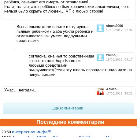
ребёнка, означает его смерть от отравления!
Если, только, этот ребёнок не был хроническим алкоголиком, чего
нельзя было скрыть от людей… ЧП с любых сторон!
sheva2006
Вы на самом деле верите в эту чушь с
17/06/2017, 22:36
пьяным ребенком? Баба убила ребенка и
отмазывается как умеет, подручными
средствами.
zalina_...
согласна, она чья то родственница
18/06/2017, 08:17
какого то алигЪархЪа вот и
любыми средствами
выкручивают((если эту шваль оправдают надо идти на
чинуш вилами
Алиса...
Ужас… негодяи…
17/06/2017, 20:31
Ещё комментарии ↓
Последние комментарии
интересная инфа!!!
20:50