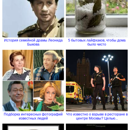
История семейной драмы Леонида
5 бытовых лайфхаков, чтобы дома
Быкова
было чисто
Подборка интересных фотографий
Что известно о взрыве в ресторане в
известных людей
центре Москвы? Целью...