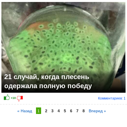
21 случай, когда плесень
одержала полную победу
Комментариев: 1
« Назад
1
2
3
4
5
6
7
8
Вперед »
+14