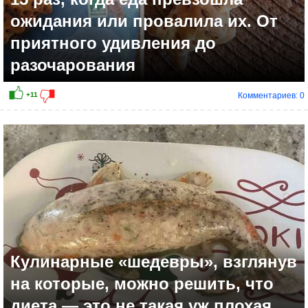
ожидания или провалила их. От
приятного удивления до
разочарования
Комментариев: 0
+16
Кулинарные «шедевры», взглянув
на которые, можно решить, что
диета — это не такая уж плохая