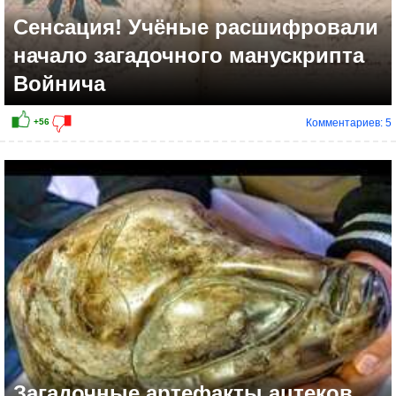
Сенсация! Учёные расшифровали
начало загадочного манускрипта
Войнича
Комментариев: 5
+21
Загадочные артефакты ацтеков.